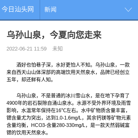
今日汕头网
新闻
乌孙山泉，今夏向您走来
2022-06-21 11:59
未知
酒好也怕巷子深，水好更怕人不知。乌孙山泉，一款
来自西天山山体深部的高端饮用天然泉水，品牌已经创立
五年，却还鲜有人知。
乌孙山泉，不是普通的冰川雪山水，是在地下孕育了
4900年的岩石裂隙自涌山泉水。水源不受外界环境及雨雪
影响，水温常年保持在16℃左右。水中矿物质含量丰富，
锶含量尤为突出，达到1.0-1.6mg/L，其余钙镁等矿物元素
含量均衡，HCO3-含量280-330mg/L，是一款天然弱碱富
锶的饮用天然泉水。