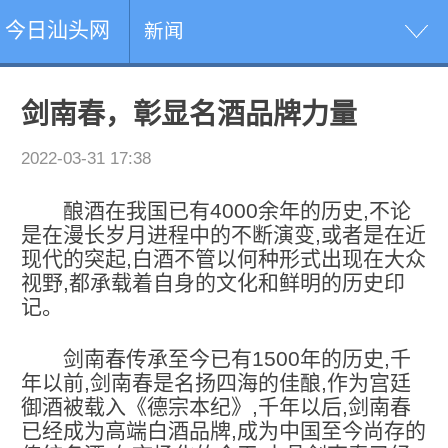
今日汕头网
新闻
剑南春，彰显名酒品牌力量
2022-03-31 17:38
酿酒在我国已有4000余年的历史,不论
是在漫长岁月进程中的不断演变,或者是在近
现代的突起,白酒不管以何种形式出现在大众
视野,都承载着自身的文化和鲜明的历史印
记。
剑南春传承至今已有1
500
年的历史,千
年以前,剑南春是名扬四海的佳酿,作为宫廷
御酒被载入《德宗本纪》,千年以后,剑南春
已经成为高端白酒品牌,成为中国至今尚存的