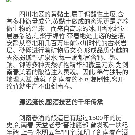
四川地区的黄黏土,属于偏酸性土壤,含
有多种微量成分,黄黏土做成的窖泥更是培养
微生物的温床。而来自高原的冰川雪水经过
层层渗透,汇聚于绵竹,带着地处上游的圣洁,
安静从容地和几百万年前冰川时代的古老岩
层、砂砾进行着矿物质交换,形成品质卓越的
天然弱碱性矿泉水,每一滴都富含钙、锶、
钠、钾等多种天然矿物精华和微量元素,为剑
南春美酒的酿造注入灵魂。因此,绵竹独特的
地理天赋,造就了剑南春的不可复制性,离开
绵竹就生产不出剑南春。
源远流长,酿酒技艺的千年传承
剑南春酒的酿造已有超过1500年的历
史,剑南春“天益老号”窖池底部,曾发现一块纪
年砖,上书“永明五年”四字,证明了剑南春产酒