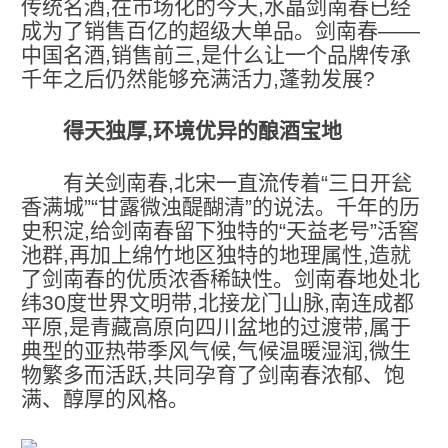
传统名酒,在市场化的今天,水晶剑南春已经
成为了销售百亿的超级大单品。剑南春——
中国名酒,销售前三,是什么让一个品牌传承
千年之后仍然能够充满活力,蓬勃发展?
得天独厚,环境优异的酿酒宝地
有关剑南春,北宋一直流传着“三日开瓮
香满城”“甘露微浊醍醐清”的说法。千年的历
史积淀,给剑南春留下独特的“天益老号”活窖
池群,再加上绵竹地区独特的地理属性,造就
了剑南春的优质浓香稀缺性。剑南春地处北
纬3
0
度世界文明带,北接龙门山脉,南连成都
平原,是青藏高原向四川盆地的过渡带,属于
典型的亚热带季风气候,气候温暖湿润,微生
物繁多而活跃,共同孕育了剑南春浓郁、饱
满、醇厚的风格。