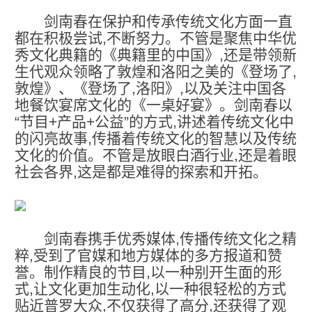
剑南春在保护和传承传统文化方面一直
都在积极尝试,不断努力。不管是
聚焦中华优
秀文化典籍
的《典籍里的中国》
,
还是带领新
生代观众领略了敦煌和洛阳之美的《登场了,
敦煌》、《登场了,洛阳》,以及关注中国各
地餐饮宴席文化的《一桌好宴》。剑南春
以
“节目+
产品+公益
”的方式,讲述
着传统文化中
的闪亮故事,
传播着传统文化的
智慧
以及传统
文化的价值
。
不管是放眼白酒行业,还是着眼
社会各界
,这是
都是
难得的探索和开拓
。
剑南春携手优秀媒体,传播传统文化之精
粹,受到了官媒和地方媒体的多方
报道
和赞
誉。制作精良的节目,以一种别开生面的形
式,让文化更加生动化,以一种很轻松的方式
贴近普罗大众,不仅获得了高分,还获得了观