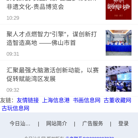
非遗文化-贵品博览会
10:29
聚人才点燃智力“引擎”，谋创新打
造智造高地 ——佛山市首
09:31
汇聚最强大脑激活创新动能，以赛
促转赋能湾区发展
09:32
友链：
友情链接
上海信息港
书画信息网
古董收藏网
古玩信息网
今日汕头网
|
网站简介
|
广告服务
|
登录