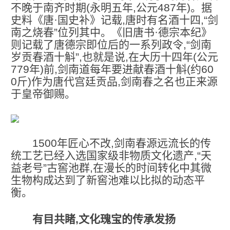
不晚于南齐时期(永明五年,公元487年)。据
史料《唐·国史补》记载,唐时有名酒十四,“剑
南之烧春”位列其中。《旧唐书·德宗本纪》
则记载了唐德宗即位后的一系列政令,“剑南
岁贡春酒十斛”,也就是说,在大历十四年(公元
779年)前,剑南道每年要进献春酒十斛(约60
0斤)作为唐代宫廷贡品,剑南春之名也正来源
于皇帝御赐。
1500年匠心不改,剑南春源远流长的传
统工艺已经入选国家级非物质文化遗产,“天
益老号”古窖池群,
在漫长的时间转化中其微
生物构成达到了新窖池难以比拟的动态平
衡
。
有目共睹,文化瑰宝的传承发扬