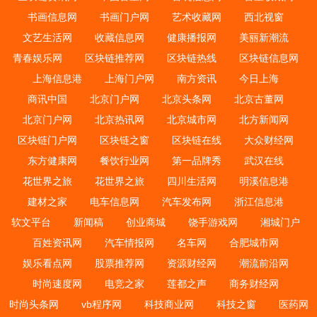
书画信息网
书画门户网
艺术收藏网
西北视窗
文艺生活网
收藏信息网
健康播报网
美丽新潮流
青春娱乐网
区块链推荐网
区块链热线
区块链信息网
上海信息港
上海门户网
南方资讯
今日上海
商讯中国
北京门户网
北京头条网
北京古董网
北京门户网
北京热讯网
北京城市网
北方新闻网
区块链门户网
区块链之窗
区块链在线
大众财经网
东方健康网
餐饮行业网
第一品牌秀
武汉在线
花世界之旅
花世界之旅
四川生活网
明溪信息港
建材之家
电车信息网
汽车发布网
浙江信息港
软文平台
新闻稿
创业商城
饶手游戏网
湘城门户
百姓资讯网
汽车情报网
名车网
合肥城市网
娱乐看点网
股票推荐网
资源财经网
潮流前沿网
时尚速度网
电竞之家
莲都之声
商务财经网
时尚头条网
vb程序网
科技商业网
科技之窗
医药网