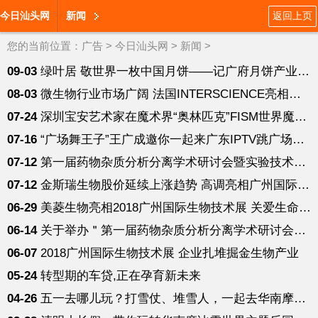
今日汕头网
新闻
返回上页
您的当前位置：
广告
>
今日汕头网
>
新闻
>
09-03
绿叶居 敬世界一枚中国月饼——记广府月饼产业化升级发展侧记
08-03
微生物行业市场广阔 法国INTERSCIENCE亮相广州国际生物技术展
07-24
深圳宝安艺术家在魔术界“奥林匹克”FISM世界魔术大赛勇夺冠军
07-16
“广场舞王子”王广成邀你一起来广东IPTV跳广场舞啦！
07-12
第一届药物杂质分析分离学术研讨会暨实验技术培训班通知（第二轮
07-12
金斯瑞生物股价延续上涨趋势 高调亮相广州国际生物技术展
06-29
美菱生物亮相2018广州国际生物技术展 关爱生命，关注健康！
06-14
关于举办＂第一届药物杂质分析分离学术研讨会暨实验技术培训班通
06-07
2018广州国际生物技术展 企业扎堆掘金生物产业
05-24
转型期的车贷,正在孕育新未来
04-26
五一去哪儿玩？打雪仗、堆雪人，一起去华南摩尔哈尔滨冰雪大世界