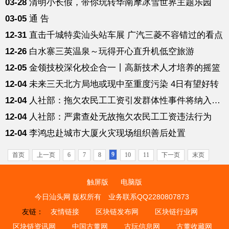
03-28
清明小长假，带你玩转华南摩冰雪世界主题乐园
03-05
通 告
12-31
直击千城特卖汕头站车展 广汽三菱不容错过的看点
12-26
白水寨三英温泉～玩得开心直升机低空旅游
12-05
金领技校深化校企合一丨高新技术人才培养的摇篮
12-04
未来三天北方局地或现中至重度污染 4日有望好转
12-04
人社部：拖欠农民工工资引发群体性事件将纳入黑名单
12-04
人社部：严肃查处无故拖欠农民工工资违法行为
12-04
李鸿忠赴城市大厦火灾现场组织善后处置
9
首页
上一页
6
7
8
10
11
下一页
末页
触屏版
电脑版
今日汕头网 版权所有
业务联系QQ2280807873
友链：
友情链接
区块链发布网
区块链行业网
区块链资讯网
中国古董网
古玩信息网
古董收藏网