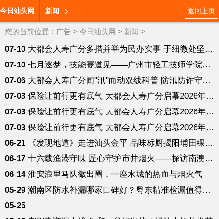
今日汕头网
新闻
返回上页
您的当前位置：
广告
>
今日汕头网
>
新闻
>
07-10
大都会人寿广分多措并举为民办实事 于细微处坚守金融为民初心
07-10
七月逐梦，技能赛道见——广州市轻工技师学院大学生技师班面试进
07-06
大都会人寿广分闻"汛"而动双线科普 防汛防诈守护消费者安心安稳
07-03
保险让前行更有底气 大都会人寿广分启幕2026年“7·8保险公众宣
07-03
保险让前行更有底气 大都会人寿广分启幕2026年“7·8保险公众宣
07-03
保险让前行更有底气 大都会人寿广分启幕2026年“7·8保险公众宣
06-21
《发现地道》走进汕头金平 品味标厨揭阳埔田粿条的市井本味
06-17
十六载渔港守味 匠心守护市井烟火——探访南澳岛聚游海鲜大排档
06-14
淮安浪里马队徽出圈，一座水城的热血与烟火气
05-29
潮南区防水补漏哪家口碑好？粤东精准检漏值得信赖
05-25