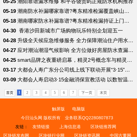
05-25
潮阳靠谱漏水维修 和平谷饶贵屿正规防水机构推荐
05-19
潮南防水补漏哪家靠谱?粤东精准检漏覆盖峡山陈店全域
05-18
潮南哪家防水补漏靠谱?粤东精准检漏持证上门精准测漏
04-30
香港沙田新城市广场购物玩乐特别企划迎五一
04-28
升级全天候应急维修服务 全力保障潮汕住户用水安全
04-27
应对潮汕潮湿气候影响 全方位做好房屋防水查漏修缮
04-25
smart品牌之夜重磅启幕，精灵2号概念车与精灵6号全球首秀
03-17
大都会人寿广东分公司线上线下联动开展“3·15”金融消费者权益
03-09
大都会人寿启动3·15金融消保宣教活动 以数智温度守护金融消费安
1
首页
2
3
4
5
6
7
下一页
末页
触屏版
电脑版
今日汕头网 版权所有
业务联系QQ2280807873
友链：
友情链接
上海信息港
区块链推荐网
区块链发布网
区块链行业网
区块链资讯网
中国古董网